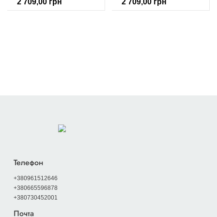
2 709,00
грн
2 709,00
грн
Телефон
+380961512646
+380665596878
+380730452001
Почта