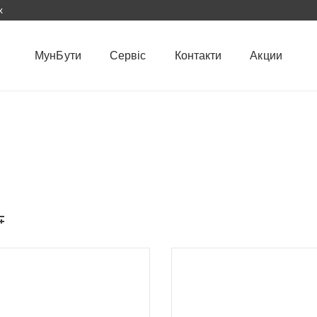
х
МунБути
Сервіс
Контакти
Акции