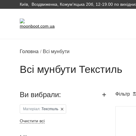
Київ, Воздвиженка, Кожум'яцька 20б, 12-19.00 по вихідни
Головна
Всі мунбути
Всі мунбути Текстиль
Ви вибрали:
Фільтр
Матеріал:
Текстиль
Очистити всі