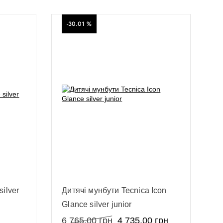
-30.01 %
ilver
Дитячі мунбути Tecnica Icon
Glance silver junior
6 765,00
грн
4 735,00
грн