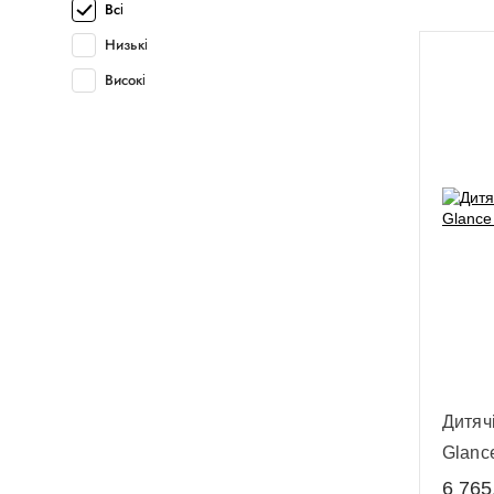
Всі
Низькі
Високі
Дитячі
Glance
6 765