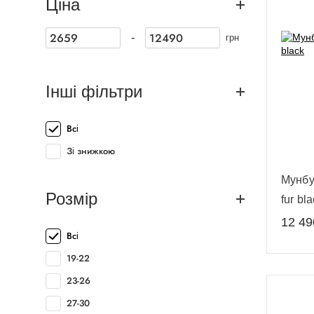
Ціна
-
грн
Інші фільтри
Всі
Зі знижкою
Мунбут
Розмір
fur bl
12 49
Всі
19-22
23-26
27-30