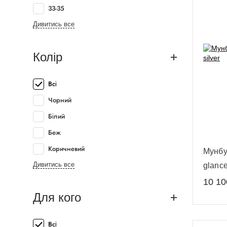
33-35
Дивитись все
Колір
Всі
Чорний
Білий
Беж
Коричневий
Мунбу
Дивитись все
glance
10 10
Для кого
Всі